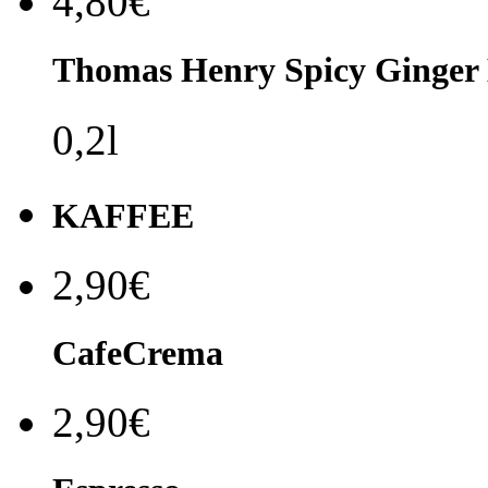
4,80€
Thomas Henry Spicy Ginger 
0,2l
KAFFEE
2,90€
CafeCrema
2,90€